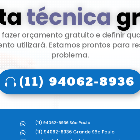
ita
técnica
gr
á fazer orçamento gratuito e definir qua
to utilizará. Estamos prontos para re
problema.
(11) 94062-8936
(11) 94062-8936 São Paulo

(11) 94062-8936 Grande São Paulo
