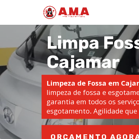
Limpa Fos
Cajamar
Limpeza de Fossa em Caj
limpeza de fossa e esgotam
garantia em todos os serviço
esgotamento. Agilidade que 
ORÇAMENTO AGOR