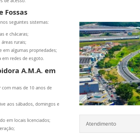
s de acesso.
e Fossas
nos seguintes sistemas:
s e chácaras;
áreas rurais;
te em algumas propriedades;
 em redes de esgoto.
pidora A.M.A. em
r
com mais de 10 anos de
usive aos sábados, domingos e
zado em locais licenciados;
Atendimento
eração;