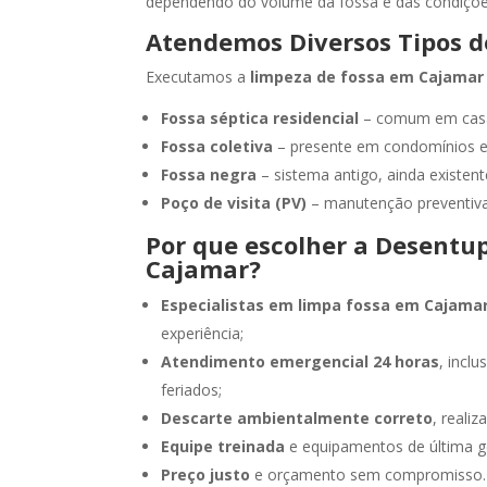
dependendo do volume da fossa e das condiçõe
Atendemos Diversos Tipos d
Executamos a
limpeza de fossa em Cajamar
Fossa séptica residencial
– comum em casa
Fossa coletiva
– presente em condomínios e 
Fossa negra
– sistema antigo, ainda existen
Poço de visita (PV)
– manutenção preventiva
Por que escolher a Desentu
Cajamar?
Especialistas em limpa fossa em Cajama
experiência;
Atendimento emergencial 24 horas
, incl
feriados;
Descarte ambientalmente correto
, reali
Equipe treinada
e equipamentos de última g
Preço justo
e orçamento sem compromisso.