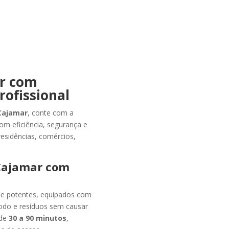
r com
rofissional
Cajamar
, conte com a
com eficiência, segurança e
residências, comércios,
 Cajamar com
e potentes, equipados com
lodo e resíduos sem causar
de
30 a 90 minutos
,