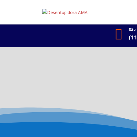

São
(1