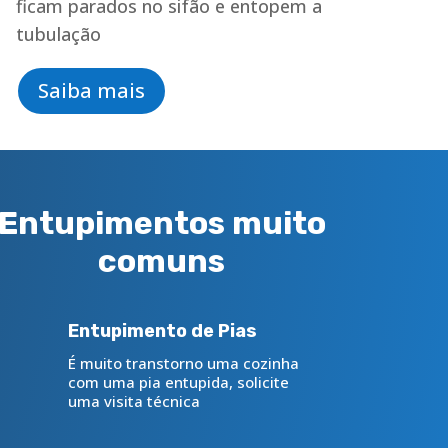
ficam parados no sifão e entopem a
tubulação
Saiba mais
Entupimentos muito
comuns
Entupimento de Pias
É muito transtorno uma cozinha
com uma pia entupida, solicite
uma visita técnica