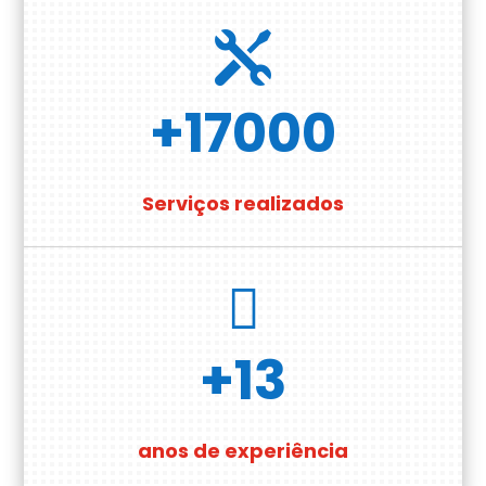

+17000
Serviços realizados

+13
anos de experiência