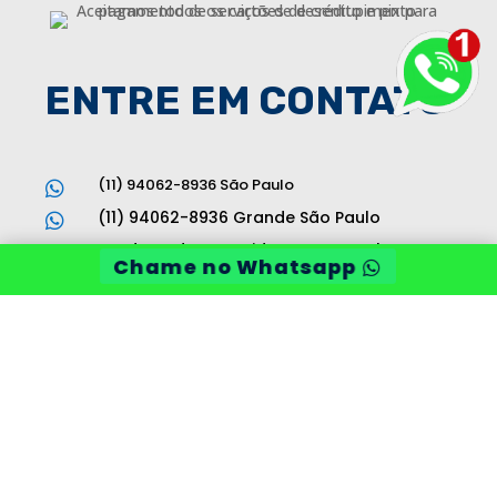
ENTRE EM CONTATO
(11) 94062-8936 São Paulo

(11) 94062-8936 Grande São Paulo

vendas@desentupidoraama.com.br

Chame no Whatsapp
Av. Brigadeiro Faria Lima, 1811 Jardim

Paulistano - São Paulo