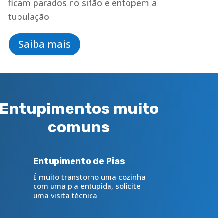
ficam parados no sifão e entopem a
tubulação
Saiba mais
Entupimentos muito
comuns
Entupimento de Pias
É muito transtorno uma cozinha
com uma pia entupida, solicite
uma visita técnica