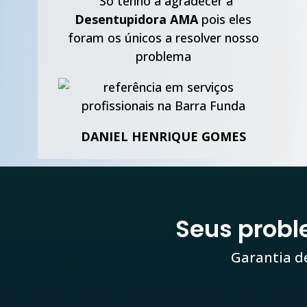
“
Só tenho a agradecer à
Desentupidora AMA
pois eles
foram os únicos a resolver nosso
problema
DANIEL HENRIQUE GOMES
Seus prob
Garantia d