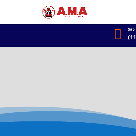

São
(1