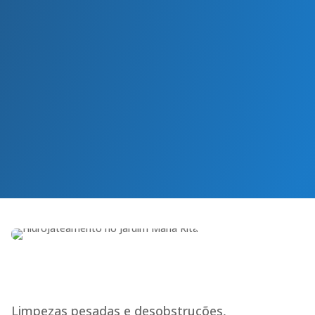
Vasos Sanitários
As principais causas do
entupimento são objetos que
caem no vaso
Entupimento de Ralos
O acúmulo de resíduos é o
principal motivo que causa o
entupimento do ralo
Limpezas pesadas e desobstruções,