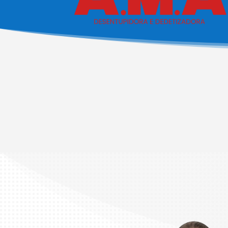

Desentupimento em São
Paulo
Realizamos todos os tipos de
Desentupimento e Limpeza