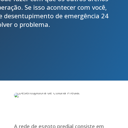
eração. Se isso acontecer com você,
de desentupimento de emergência 24
olver o problema.
A rede de esgoto predial consiste em