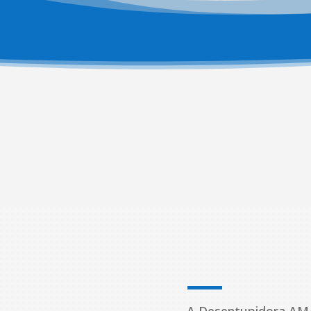


Atendemos 24 horas em
São Paulo
Plantão 24h, pois nunca sabemos
quando emergências vão acontecer