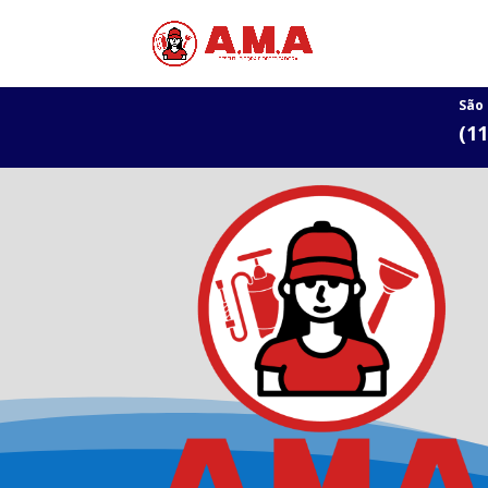
São
(1