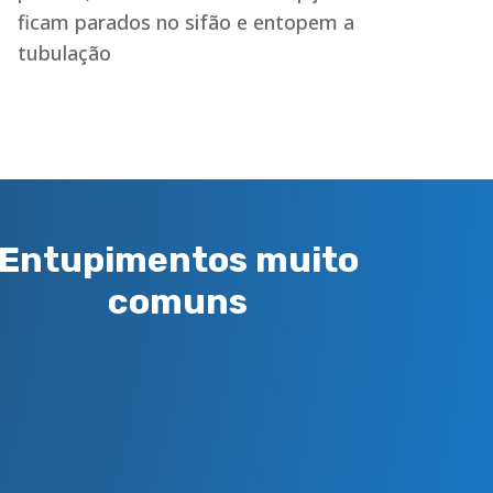
ficam parados no sifão e entopem a
tubulação
Entupimentos muito
comuns
Entupimento de Pias
É muito transtorno uma cozinha
com uma pia entupida, solicite
uma visita técnica