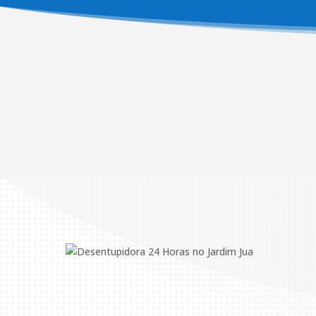

Desentupimento em São
Paulo
Realizamos todos os tipos de
Desentupimento e Limpeza