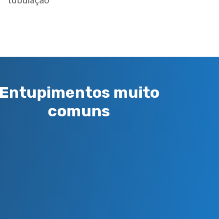
tubulação
Entupimentos muito
comuns
Entupimento de Pias
É muito transtorno uma cozinha
com uma pia entupida, solicite
uma visita técnica
Vasos Sanitários