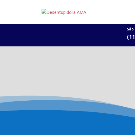
São
(1