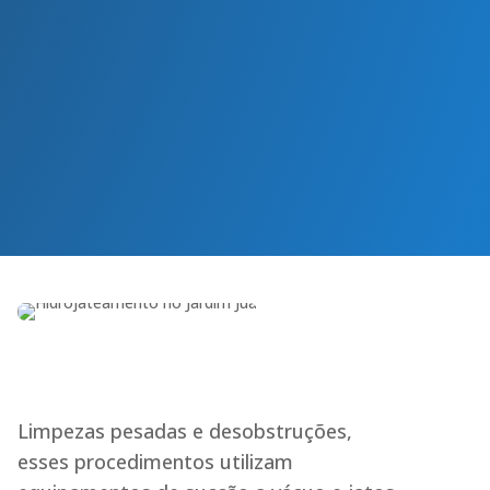
As principais causas do
entupimento são objetos que
caem no vaso
Entupimento de Ralos
O acúmulo de resíduos é o
principal motivo que causa o
entupimento do ralo
Limpezas pesadas e desobstruções,
esses procedimentos utilizam