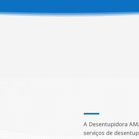


Atendemos 24 horas em
São Paulo
Plantão 24h, pois nunca sabemos
quando emergências vão acontecer
A Desentupidora AM
serviços de desentu