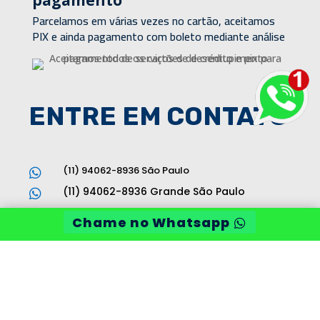
Parcelamos em várias vezes no cartão, aceitamos
PIX e ainda pagamento com boleto mediante análise
ENTRE EM CONTATO
(11) 94062-8936 São Paulo

(11) 94062-8936 Grande São Paulo

vendas@desentupidoraama.com.br

Chame no Whatsapp
Av. Brigadeiro Faria Lima, 1811 Jardim

Paulistano - São Paulo