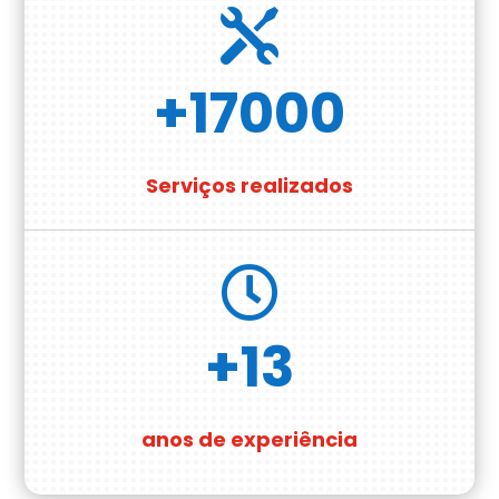

+17000
Serviços realizados

+13
anos de experiência