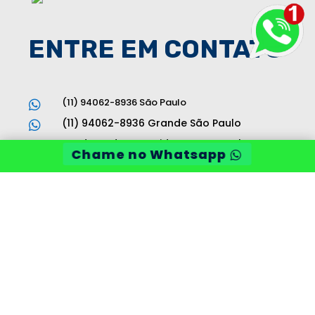
ENTRE EM CONTATO
(11) 94062-8936 São Paulo

(11) 94062-8936 Grande São Paulo

vendas@desentupidoraama.com.br

Chame no Whatsapp
Av. Brigadeiro Faria Lima, 1811 Jardim

Paulistano - São Paulo
Desentupidora AMA 2025 © Todos os direitos