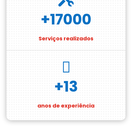
+17000
Serviços realizados

+13
anos de experiência