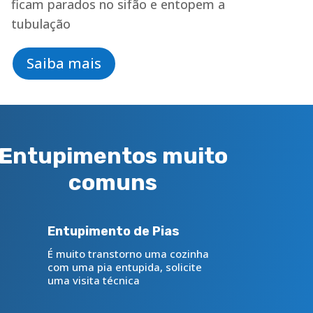
ficam parados no sifão e entopem a
tubulação
Saiba mais
Entupimentos muito
comuns
Entupimento de Pias
É muito transtorno uma cozinha
com uma pia entupida, solicite
uma visita técnica