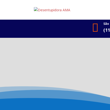

São
(1