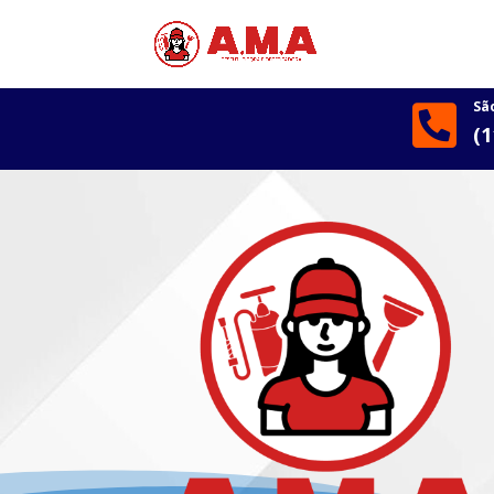
Sã

(1